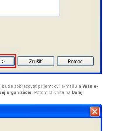
sa bude zobrazovať príjemcovi e-mailu a
Vašu e-
šej organizácie
. Potom kliknite na
Ďalej
.