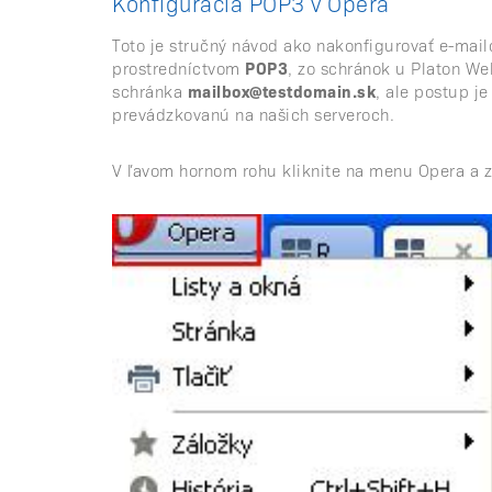
Konfigurácia POP3 v Opera
Toto je stručný návod ako nakonfigurovať e-mail
prostredníctvom
POP3
, zo schránok u Platon We
schránka
mailbox@testdomain.sk
, ale postup j
prevádzkovanú na našich serveroch.
V ľavom hornom rohu kliknite na menu Opera a 