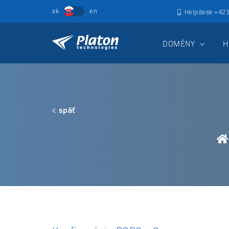
Helpdesk +42
DOMÉNY
H
späť