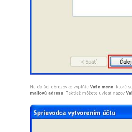
Na ďalšej obrazovke vyplňte
Vaše meno
, ktoré 
mailovú adresu
. Taktiež môžete uviesť názov
Va