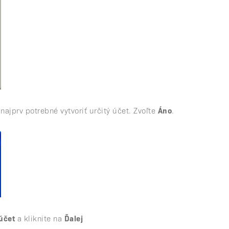
najprv potrebné vytvoriť určitý účet. Zvoľte
Áno
.
účet
a kliknite na
Ďalej