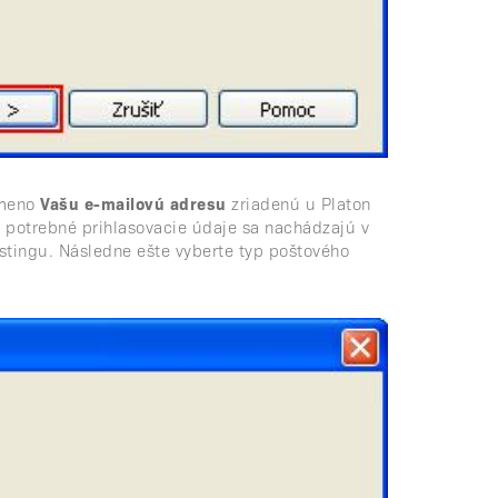
 meno
Vašu e-mailovú adresu
zriadenú u Platon
y potrebné prihlasovacie údaje sa nachádzajú v
tingu. Následne ešte vyberte typ poštového