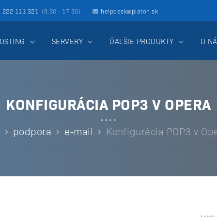
1 222 111 321
(8:30 - 17:30)
helpdesk@platon.sk
OSTING
SERVERY
ĎALŠIE PRODUKTY
O N
KONFIGURÁCIA POP3 V OPERA
podpora
e-mail
Konfigurácia POP3 v Op