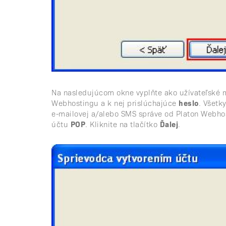
Na nasledujúcom okne vyplňte ako užívateľské
Webhostingu a k nej prislúchajúce
heslo
. Všetk
e-mailovej a/alebo SMS správe od Platon Webhos
účtu
POP
. Kliknite na tlačítko
Ďalej
.