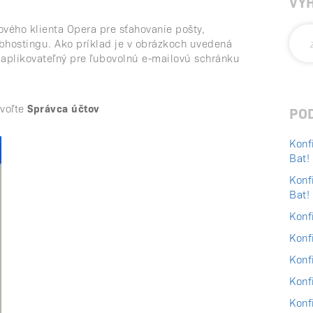
VY
ového klienta Opera pre sťahovanie pošty,
bhostingu. Ako príklad je v obrázkoch uvedená
e aplikovateľný pre ľubovolnú e-mailovú schránku
zvoľte
Správca účtov
PO
Konf
Bat!
Konf
Bat!
Konf
Konf
Konf
Konf
Konf