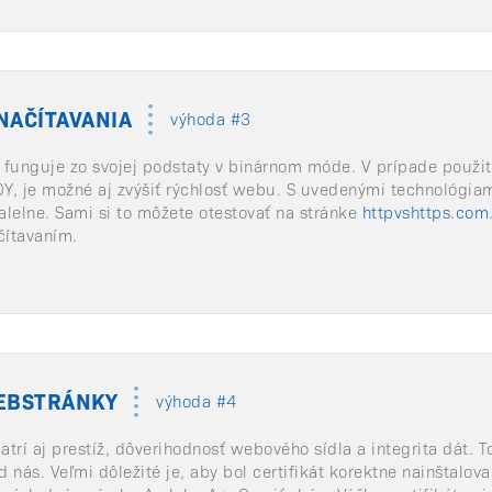
NAČÍTAVANIA
výhoda #3
 funguje zo svojej podstaty v binárnom móde. V prípade použi
Y, je možné aj zvýšiť rýchlosť webu. S uvedenými technológia
lelne. Sami si to môžete otestovať na stránke
httpvshttps.com
čítavaním.
EBSTRÁNKY
výhoda #4
trí aj prestíž, dôverihodnosť webového sídla a integrita dát.
od nás. Veľmi dôležité je, aby bol certifikát korektne nainštalo