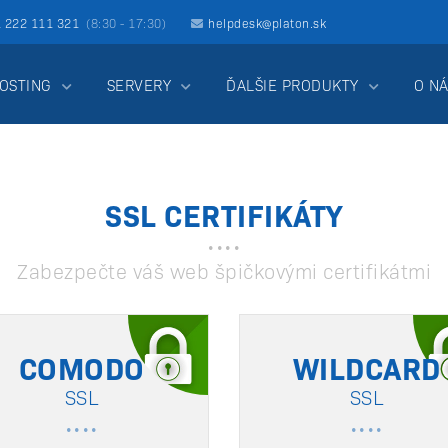
1 222 111 321
(8:30 - 17:30)
helpdesk@platon.sk
OSTING
SERVERY
ĎALŠIE PRODUKTY
O N
SSL CERTIFIKÁTY
Zabezpečte váš web špičkovými certifikátmi
COMODO
WILDCARD
SSL
SSL