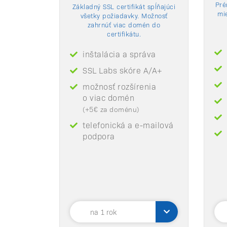
Pré
Základný SSL certifikát spĺňajúci
mi
všetky požiadavky. Možnosť
zahrnúť viac domén do
certifikátu.
inštalácia a správa
SSL Labs skóre A/A+
možnosť rozšírenia
o viac domén
(+5€ za doménu)
telefonická a e-mailová
podpora