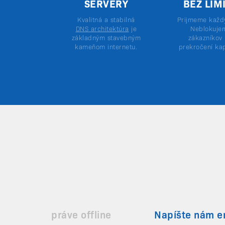
SERVERY
BEZ LIM
Kvalitná a stabilná
Prijmeme každý
DNS architektúra
je
Neblokuje
základným stavebným
zákazníkov 
kameňom internetu.
prekročení kap
práve offline
Napíšte nám e