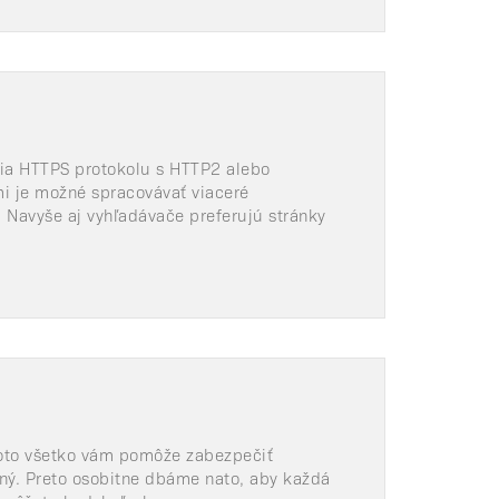
tia HTTPS protokolu s HTTP2 alebo
mi je možné spracovávať viaceré
. Navyše aj vyhľadávače preferujú stránky
 Toto všetko vám pomôže zabezpečiť
vaný. Preto osobitne dbáme nato, aby každá