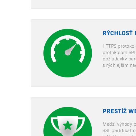
RÝCHLOSŤ 
HTTPS protokol
protokolom SPD
požiadavky para
s rýchlejším na
PRESTÍŽ W
Medzi výhody pa
SSL certifikát 