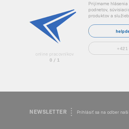
Prijímame hlásenia
podnetov, súvisiaci
produktov a služieb
helpd
+421
online pracovníkov
0 / 1
NEWSLETTER
Prihlásiť sa na odber naš