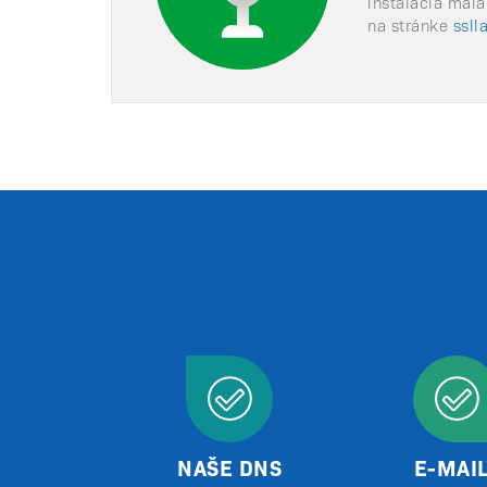
inštalácia mala
na stránke
ssll
NAŠE DNS
E-MAIL