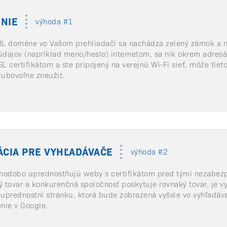
NIE
výhoda #1
URL doméne vo Vašom prehliadači sa nachádza zelený zámok a ná
údajov (napríklad meno/heslo) internetom, sa nik okrem adresá
 certifikátom a ste pripojený na verejnú Wi-Fi sieť, môže tie
lubovoľne zneužit.
ÁCIA PRE VYHĽADÁVAČE
výhoda #2
hodobo uprednostňujú weby s certifikátom pred tými nezabez
ký tovar a konkurenčná spoločnosť poskytuje rovnaký tovar, je 
 uprednostni stránku, ktorá bude zobrazená vyšsie vo vyhľadáva
nie v Google.