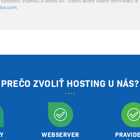
 výslednú známku A alebo A+. Overiť skóre Vášho certifikátu s
abs.com
.
PREČO ZVOLIŤ HOSTING U NÁS?
Y
WEBSERVER
PRAVID