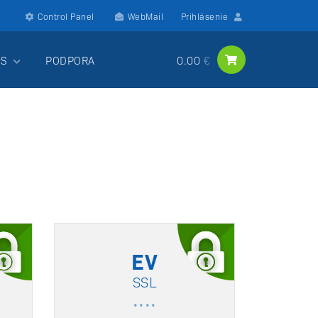
Control Panel
WebMail
Prihlásenie
ÁS
PODPORA
0.00
EV
SSL