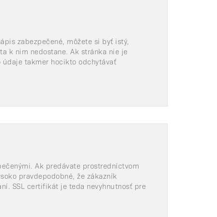
pis zabezpečené, môžete si byť istý,
ta k nim nedostane. Ak stránka nie je
to údaje takmer hocikto odchytávať
pečenými. Ak predávate prostredníctvom
vysoko pravdepodobné, že zákazník
ní. SSL certifikát je teda nevyhnutnosť pre