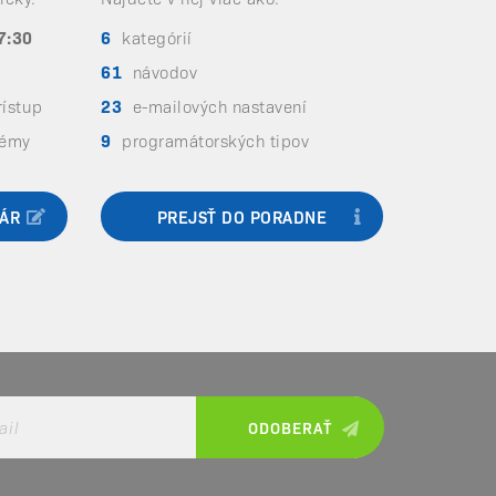
7:30
6
kategórií
61
návodov
rístup
23
e-mailových nastavení
lémy
9
programátorských tipov
ÁR
PREJSŤ DO PORADNE