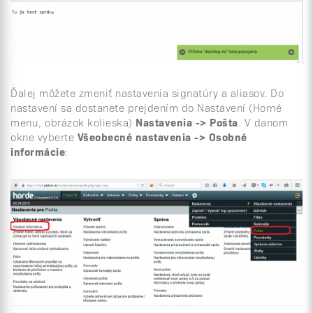
Ďalej môžete zmeniť nastavenia signatúry a aliasov. Do
nastavení sa dostanete prejdením do Nastavení (Horné
menu, obrázok kolieska)
Nastavenia -> Pošta
. V danom
okne vyberte
Všeobecné nastavenia -> Osobné
informácie
: