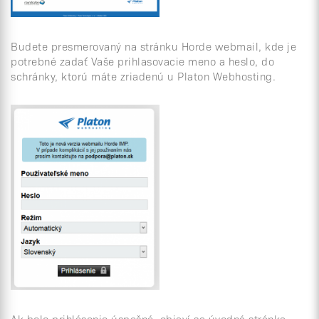
Budete presmerovaný na stránku Horde webmail, kde je
potrebné zadať Vaše prihlasovacie meno a heslo, do
schránky, ktorú máte zriadenú u Platon Webhosting.
Ak bolo prihlásenie úspešné, objaví sa úvodná stránka