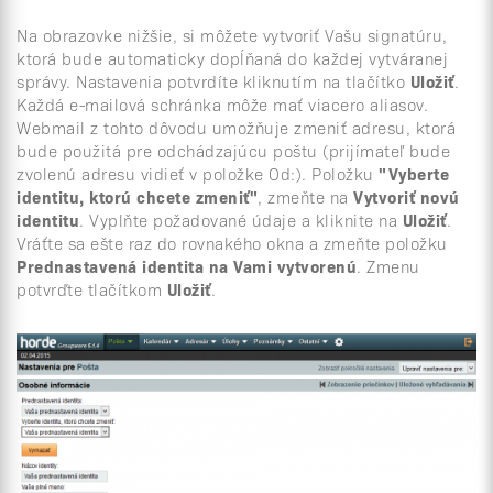
Na obrazovke nižšie, si môžete vytvoriť Vašu signatúru,
ktorá bude automaticky dopĺňaná do každej vytváranej
správy. Nastavenia potvrdíte kliknutím na tlačítko
Uložiť
.
Každá e-mailová schránka môže mať viacero aliasov.
Webmail z tohto dôvodu umožňuje zmeniť adresu, ktorá
bude použitá pre odchádzajúcu poštu (prijímateľ bude
zvolenú adresu vidieť v položke Od:). Položku
"Vyberte
identitu, ktorú chcete zmeniť"
, zmeňte na
Vytvoriť novú
identitu
. Vyplňte požadované údaje a kliknite na
Uložiť
.
Vráťte sa ešte raz do rovnakého okna a zmeňte položku
Prednastavená identita na Vami vytvorenú
. Zmenu
potvrďte tlačítkom
Uložiť
.