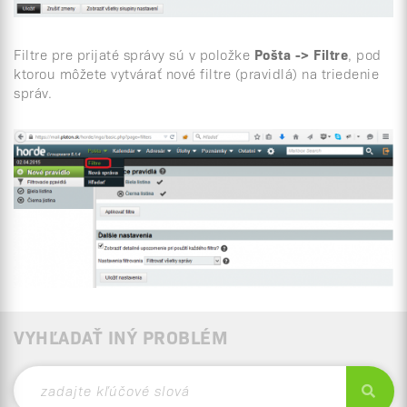
Filtre pre prijaté správy sú v položke
Pošta -> Filtre
, pod
ktorou môžete vytvárať nové filtre (pravidlá) na triedenie
správ.
VYHĽADAŤ INÝ PROBLÉM