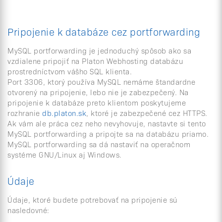
Pripojenie k databáze cez portforwarding
MySQL portforwarding je jednoduchý spôsob ako sa
vzdialene pripojiť na Platon Webhosting databázu
prostredníctvom vášho SQL klienta.
Port 3306, ktorý používa MySQL nemáme štandardne
otvorený na pripojenie, lebo nie je zabezpečený. Na
pripojenie k databáze preto klientom poskytujeme
rozhranie
db.platon.sk
, ktoré je zabezpečené cez HTTPS.
Ak vám ale práca cez neho nevyhovuje, nastavte si tento
MySQL portforwarding a pripojte sa na databázu priamo.
MySQL portforwarding sa dá nastaviť na operačnom
systéme GNU/Linux aj Windows.
Údaje
Údaje, ktoré budete potrebovať na pripojenie sú
nasledovné: