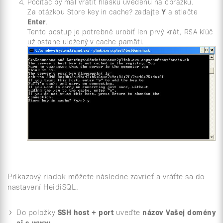
Počítač by mal vrátiť hlášku uvedenú na obrázku.
Za otázkou Store key in cache? zadajte
Y
a stlačte
Enter
.
Tento postup je potrebné urobiť len prvý krát, RSA kľúč
už ostane uložený v cache pamäti.
Príkazový riadok môžete následne zavrieť a vráťte sa do
nastavení HeidiSQL.
Do položky
SSH host + port
uveďte
názov Vašej domény
aj s www