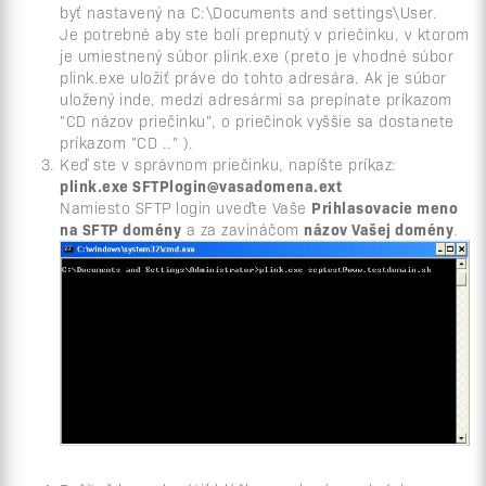
byť nastavený na C:\Documents and settings\User.
Je potrebné aby ste boli prepnutý v priečinku, v ktorom
je umiestnený súbor plink.exe (preto je vhodné súbor
plink.exe uložiť práve do tohto adresára. Ak je súbor
uložený inde, medzi adresármi sa prepínate príkazom
"CD názov priečinku", o priečinok vyššie sa dostanete
príkazom "CD .." ).
Keď ste v správnom priečinku, napíšte príkaz:
plink.exe SFTPlogin@vasadomena.ext
Namiesto SFTP login uveďte Vaše
Prihlasovacie meno
na SFTP domény
a za zavináčom
názov Vašej domény
.