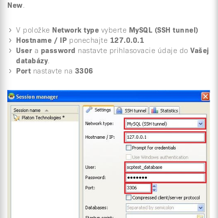
New
.
V položke
Network type
vyberte
MySQL (SSH tunnel)
Hostname / IP
ponechajte
127.0.0.1
User
a
password
nastavte prihlasovacie údaje do
Vašej
databázy
.
Port
nastavte na
3306