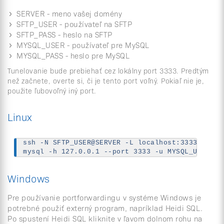
SERVER - meno vašej domény
SFTP_USER - používateľ na SFTP
SFTP_PASS - heslo na SFTP
MYSQL_USER - používateľ pre MySQL
MYSQL_PASS - heslo pre MySQL
Tunelovanie bude prebiehať cez lokálny port 3333. Predtým
než začnete, overte si, či je tento port voľný. Pokiaľ nie je,
použite ľubovoľný iný port.
Linux
ssh -N SFTP_USER@SERVER -L localhost:3333:127.0
mysql -h 127.0.0.1 --port 3333 -u MYSQL_USER -p
Windows
Pre používanie portforwardingu v systéme Windows je
potrebné použiť externý program, napríklad Heidi SQL.
Po spustení Heidi SQL kliknite v ľavom dolnom rohu na