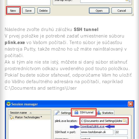
Následne zvoľte druhú záložku
SSH tunnel
V prvej položke je potrebné zadať umiestnenie súboru
plink.exe
vo Vašom počítači. Tento súbor je súčasťou
nástroja Putty, takže možno ho už máte nainštalovaný v
počítači.
Ak si tým ale nie ste istý, môžete si daný súbor stiahnuť
prostredníctvom odkazu uvedeného pod touto položkou.
Pokiaľ budete súbor sťahovať, odporúčame Vám ho uložiť
do Vášho defaultného adresára na počítači, napríklad
C:\Documents and settings\User