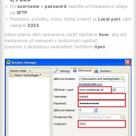
Do
username
a
password
napíšte prihlasovacie údaje
na
SFTP
.
Poslednú položku, ktorú treba zmeniť je
Local port
, tam
zadajte
3333
Odporúčame Vám nastavenia uložiť tlačítkom
Save
, aby ste
nastavenia už nemuseli v budúcnosti vypĺňať.
Spojenie s databázou nadviažete tlačítkom
Open
.