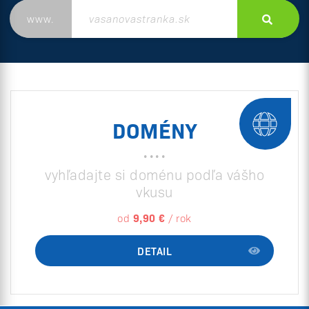
DOMÉNY
vyhľadajte si doménu podľa vášho
vkusu
od
9,90 €
/ rok
DETAIL