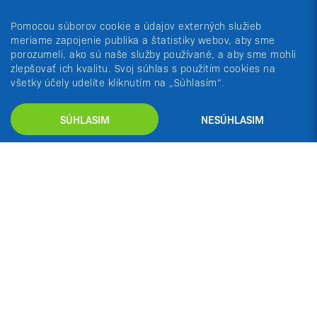
Pomocou súborov cookie a údajov externých služieb
HOSTINGY
meriame zapojenie publika a štatistiky webov, aby sme
porozumeli, ako sú naše služby používané, a aby sme mohli
zlepšovať ich kvalitu. Svoj súhlas s použitím cookies na
všetky účely udelíte kliknutím na „Súhlasím“.
máte viacero stránok? zjednodušte
si život
SÚHLASIM
NESÚHLASIM
od
1,49 €
/ mesiac
DETAIL
SERVERY