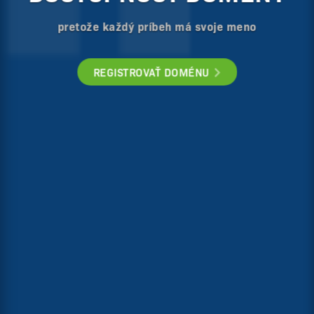
h má svoje meno
U